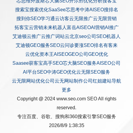
芯思维
外波斯
芯大脑SEO
开尔邢
优化分析
搜客宝
搜索宝
搜索优化
SaaSee
芯思考
中涛AISEO
搜排名
搜到你
SEO学习通
云访客
云无限推广
云无限营销
拓客宝
云营销
未来机器人
富岳AISEO
AI营销
AI推广
艾迪顿
云推广
云推广
词站云
北京seo公司
SEO机器人
艾迪顿GEO服务
SEO云问诊
要涨SEO排名
有客来
云优化
资本王
AISEO
GEO公司
GEO优化
Saasee获客宝
高手SEO
芯大脑SEO服务
AISEO公司
AI平台SEO
中涛GEO优化
云无限SEO服务
云无限网站优化公司
云无网站制作公司
红姐建站
导航
更多
Copyright @ 2024 www.seo.com
SEO
All rights
reserved.
专注百度、谷歌、搜狗和360搜索引擎SEO服务
2026/8/9 1:38:35