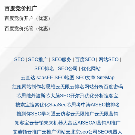
百度竞价推广
百度竞价开户（优惠）
百度竞价托管（优惠）
SEO
|
SEO推广
|
SEO服务
|
百度SEO
|
网站SEO
|
SEO排名
|
SEO公司
|
优化网站
云直达
saasEE
SEO地图
SEO文章
SiteMap
红姐网站制作
芯思维
云无限
云排名
网站分析
百度密码
芯思维
外波斯
芯大脑SEO
开尔邢
优化分析
搜客宝
搜索宝
搜索优化
SaaSee
芯思考
中涛AISEO
搜排名
搜到你
SEO学习通
云访客
云无限推广
云无限营销
拓客宝
云营销
未来机器人
富岳AISEO
AI营销
AI推广
艾迪顿
云推广
云推广
词站云
北京seo公司
SEO机器人