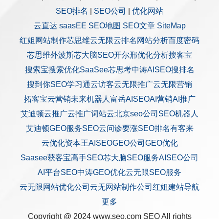
SEO排名
|
SEO公司
|
优化网站
云直达
saasEE
SEO地图
SEO文章
SiteMap
红姐网站制作
芯思维
云无限
云排名
网站分析
百度密码
芯思维
外波斯
芯大脑SEO
开尔邢
优化分析
搜客宝
搜索宝
搜索优化
SaaSee
芯思考
中涛AISEO
搜排名
搜到你
SEO学习通
云访客
云无限推广
云无限营销
拓客宝
云营销
未来机器人
富岳AISEO
AI营销
AI推广
艾迪顿
云推广
云推广
词站云
北京seo公司
SEO机器人
艾迪顿GEO服务
SEO云问诊
要涨SEO排名
有客来
云优化
资本王
AISEO
GEO公司
GEO优化
Saasee获客宝
高手SEO
芯大脑SEO服务
AISEO公司
AI平台SEO
中涛GEO优化
云无限SEO服务
云无限网站优化公司
云无网站制作公司
红姐建站
导航
更多
Copyright @ 2024 www.seo.com
SEO
All rights