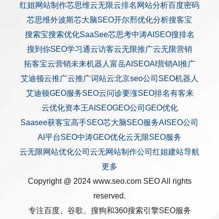
红姐网站制作
芯思维
云无限
云排名
网站分析
百度密码
芯思维
外波斯
芯大脑SEO
开尔邢
优化分析
搜客宝
搜索宝
搜索优化
SaaSee
芯思考
中涛AISEO
搜排名
搜到你
SEO学习通
云访客
云无限推广
云无限营销
拓客宝
云营销
未来机器人
富岳AISEO
AI营销
AI推广
艾迪顿
云推广
云推广
词站云
北京seo公司
SEO机器人
艾迪顿GEO服务
SEO云问诊
要涨SEO排名
有客来
云优化
资本王
AISEO
GEO公司
GEO优化
Saasee获客宝
高手SEO
芯大脑SEO服务
AISEO公司
AI平台SEO
中涛GEO优化
云无限SEO服务
云无限网站优化公司
云无网站制作公司
红姐建站
导航
更多
Copyright @ 2024 www.seo.com
SEO
All rights
reserved.
专注百度、谷歌、搜狗和360搜索引擎SEO服务