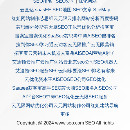
SEO排名
|
SEO公司
|
优化网站
云直达
saasEE
SEO地图
SEO文章
SiteMap
红姐网站制作
芯思维
云无限
云排名
网站分析
百度密码
芯思维
外波斯
芯大脑SEO
开尔邢
优化分析
搜客宝
搜索宝
搜索优化
SaaSee
芯思考
中涛AISEO
搜排名
搜到你
SEO学习通
云访客
云无限推广
云无限营销
拓客宝
云营销
未来机器人
富岳AISEO
AI营销
AI推广
艾迪顿
云推广
云推广
词站云
北京seo公司
SEO机器人
艾迪顿GEO服务
SEO云问诊
要涨SEO排名
有客来
云优化
资本王
AISEO
GEO公司
GEO优化
Saasee获客宝
高手SEO
芯大脑SEO服务
AISEO公司
AI平台SEO
中涛GEO优化
云无限SEO服务
云无限网站优化公司
云无网站制作公司
红姐建站
导航
更多
Copyright @ 2024 www.seo.com
SEO
All rights