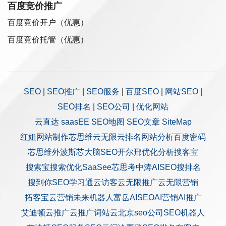
百度竞价推广
百度竞价开户（优惠）
百度竞价托管（优惠）
SEO
|
SEO推广
|
SEO服务
|
百度SEO
|
网站SEO
|
SEO排名
|
SEO公司
|
优化网站
云直达
saasEE
SEO地图
SEO文章
SiteMap
红姐网站制作
芯思维
云无限
云排名
网站分析
百度密码
芯思维
外波斯
芯大脑SEO
开尔邢
优化分析
搜客宝
搜索宝
搜索优化
SaaSee
芯思考
中涛AISEO
搜排名
搜到你
SEO学习通
云访客
云无限推广
云无限营销
拓客宝
云营销
未来机器人
富岳AISEO
AI营销
AI推广
艾迪顿
云推广
云推广
词站云
北京seo公司
SEO机器人