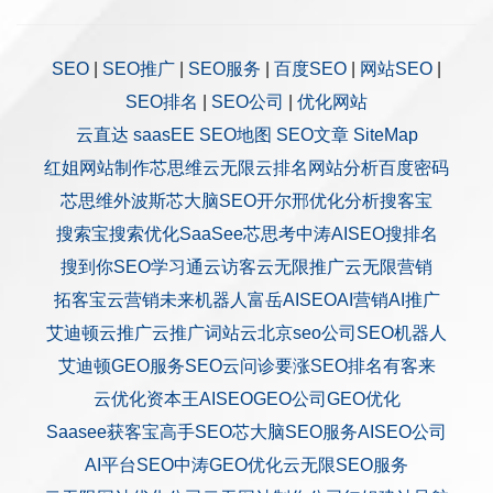
SEO
|
SEO推广
|
SEO服务
|
百度SEO
|
网站SEO
|
SEO排名
|
SEO公司
|
优化网站
云直达
saasEE
SEO地图
SEO文章
SiteMap
红姐网站制作
芯思维
云无限
云排名
网站分析
百度密码
芯思维
外波斯
芯大脑SEO
开尔邢
优化分析
搜客宝
搜索宝
搜索优化
SaaSee
芯思考
中涛AISEO
搜排名
搜到你
SEO学习通
云访客
云无限推广
云无限营销
拓客宝
云营销
未来机器人
富岳AISEO
AI营销
AI推广
艾迪顿
云推广
云推广
词站云
北京seo公司
SEO机器人
艾迪顿GEO服务
SEO云问诊
要涨SEO排名
有客来
云优化
资本王
AISEO
GEO公司
GEO优化
Saasee获客宝
高手SEO
芯大脑SEO服务
AISEO公司
AI平台SEO
中涛GEO优化
云无限SEO服务