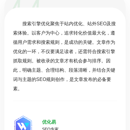
焦于站内优化、站外SEO及搜
搜索引擎优化（SE
心，追求转化价值最大化，遵
搜索引擎营销（SEM）
则，是成功的关键。文章作为
求，成为中小企业网站营
满足读者，还需符合搜索引擎
引擎这一流量枢纽，精
文章才有机会参与排序。因
建设。无论在国内市场，
结构、段落清晰，并结合关键
还是国际市场，利用谷歌
则创作，是文章发布的必备要
成为您营销的强大助力。
都是一项高效、精准的
易
优化云
专家
SEO大咖