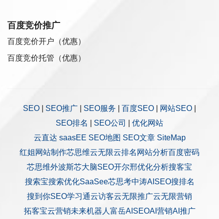
百度竞价推广
百度竞价开户（优惠）
百度竞价托管（优惠）
SEO
|
SEO推广
|
SEO服务
|
百度SEO
|
网站SEO
|
SEO排名
|
SEO公司
|
优化网站
云直达
saasEE
SEO地图
SEO文章
SiteMap
红姐网站制作
芯思维
云无限
云排名
网站分析
百度密码
芯思维
外波斯
芯大脑SEO
开尔邢
优化分析
搜客宝
搜索宝
搜索优化
SaaSee
芯思考
中涛AISEO
搜排名
搜到你
SEO学习通
云访客
云无限推广
云无限营销
拓客宝
云营销
未来机器人
富岳AISEO
AI营销
AI推广